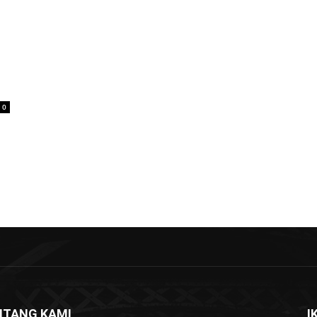
0
NTANG KAMI
I