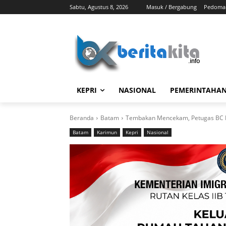
Sabtu, Agustus 8, 2026
Masuk / Bergabung
Pedoman
KEPRI
NASIONAL
PEMERINTAHA
Beranda
Batam
Tembakan Mencekam, Petugas BC K
Batam
Karimun
Kepri
Nasional