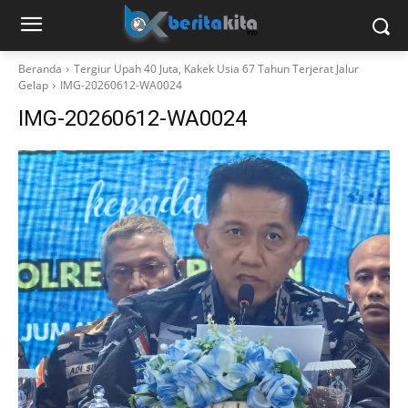
Beranda
Tergiur Upah 40 Juta, Kakek Usia 67 Tahun Terjerat Jalur
Gelap
IMG-20260612-WA0024
IMG-20260612-WA0024