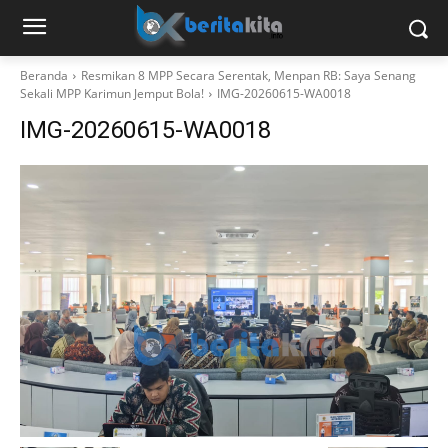
Beranda
Resmikan 8 MPP Secara Serentak, Menpan RB: Saya Senang
Sekali MPP Karimun Jemput Bola!
IMG-20260615-WA0018
IMG-20260615-WA0018