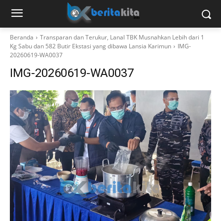
Beranda
Transparan dan Terukur, Lanal TBK Musnahkan Lebih dari 1
Kg Sabu dan 582 Butir Ekstasi yang dibawa Lansia Karimun
IMG-
20260619-WA0037
IMG-20260619-WA0037