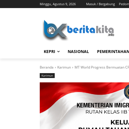
Minggu, Agustus 9, 2026
Masuk / Bergabung
Pedom
KEPRI
NASIONAL
PEMERINTAHA
Beranda
Karimun
MT World Progress Bermuatan CPO
Karimun